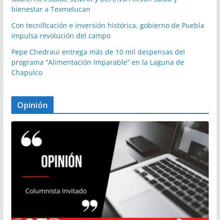
bienestar a Texmelucan
Con tecnificación e inversión histórica, gobierno de Puebla
impulsa revolución del campo
Pepe Chedraui entrega más de 10 mil despensas del
programa “Alimentación Imparable” en la Laguna de
Chapulco
Opinión