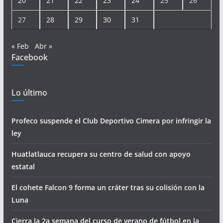
20
21
22
23
24
25
26
27
28
29
30
31
« Feb
Abr »
Facebook
Lo último
Profeco suspende el Club Deportivo Cimera por infringir la
ley
Huatlatlauca recupera su centro de salud con apoyo
estatal
El cohete Falcon 9 forma un cráter tras su colisión con la
Luna
Cierra la 2a semana del curso de verano de fútbol en la