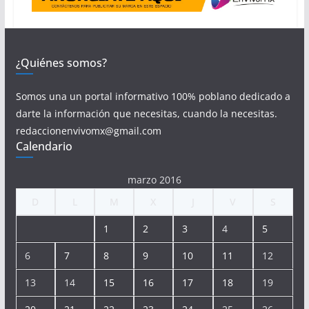
¿Quiénes somos?
Somos una un portal informativo 100% poblano dedicado a
darte la información que necesitas, cuando la necesitas.
redaccionenvivomx@gmail.com
Calendario
marzo 2016
D
L
M
X
J
V
S
1
2
3
4
5
6
7
8
9
10
11
12
13
14
15
16
17
18
19