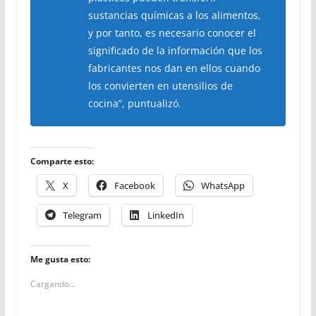
sustancias químicas a los alimentos,
y por tanto, es necesario conocer el
significado de la información que los
fabricantes nos dan en ellos cuando
los convierten en utensilios de
cocina”, puntualizó.
Comparte esto:
X
Facebook
WhatsApp
Telegram
LinkedIn
Me gusta esto:
Cargando...