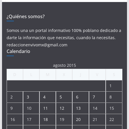
¿Quiénes somos?
Somos una un portal informativo 100% poblano dedicado a
darte la información que necesitas, cuando la necesitas.
redaccionenvivomx@gmail.com
Calendario
agosto 2015
D
L
M
X
J
V
S
1
2
3
4
5
6
7
8
9
10
11
12
13
14
15
16
17
18
19
20
21
22