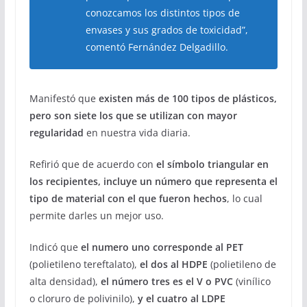
conozcamos los distintos tipos de
envases y sus grados de toxicidad”,
comentó Fernández Delgadillo.
Manifestó que
existen más de 100 tipos de plásticos,
pero son siete los que se utilizan con mayor
regularidad
en nuestra vida diaria.
Refirió que de acuerdo con
el símbolo triangular en
los recipientes, incluye un número que representa el
tipo de material con el que fueron hechos
, lo cual
permite darles un mejor uso.
Indicó que
el numero uno corresponde al PET
(polietileno tereftalato),
el dos al HDPE
(polietileno de
alta densidad),
el número tres es el V o PVC
(vinílico
o cloruro de polivinilo),
y el cuatro al LDPE