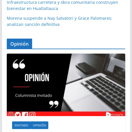
Infraestructura carretera y obra comunitaria construyen
bienestar en Huatlatlauca
Morena suspende a Nay Salvatori y Grace Palomares;
analizan sanción definitiva
Opinión
INVITADO
OPINIÓN