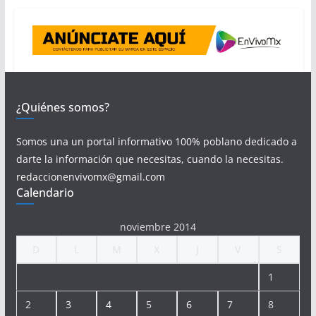
¿Quiénes somos?
Somos una un portal informativo 100% poblano dedicado a
darte la información que necesitas, cuando la necesitas.
redaccionenvivomx@gmail.com
Calendario
noviembre 2014
D
L
M
X
J
V
S
1
2
3
4
5
6
7
8