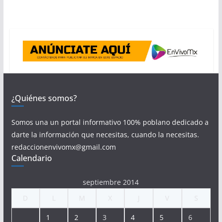
¿Quiénes somos?
Somos una un portal informativo 100% poblano dedicado a
darte la información que necesitas, cuando la necesitas.
redaccionenvivomx@gmail.com
Calendario
septiembre 2014
D
L
M
X
J
V
S
1
2
3
4
5
6