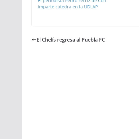
El periodista Pedro Ferriz de Con
imparte cátedra en la UDLAP
El Chelís regresa al Puebla FC