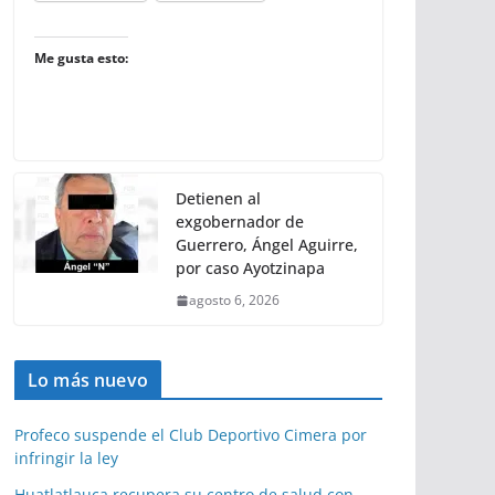
Me gusta esto:
Detienen al
exgobernador de
Guerrero, Ángel Aguirre,
por caso Ayotzinapa
agosto 6, 2026
Lo más nuevo
Profeco suspende el Club Deportivo Cimera por
infringir la ley
Huatlatlauca recupera su centro de salud con