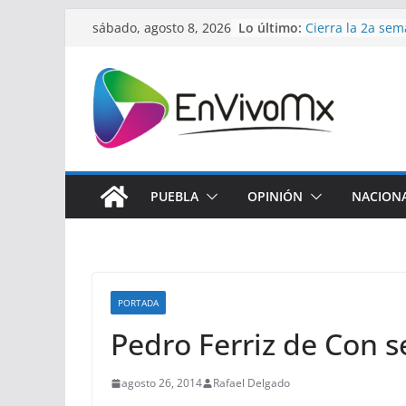
Saltar
Lo último:
Cierra la 2a sem
sábado, agosto 8, 2026
al
verano de fútbo
Caso del Fracci
contenido
del Ángel encie
Profeco suspend
Cimera por infrin
Huatlatlauca re
salud con apoyo 
El cohete Falcon
tras su colisión 
PUEBLA
OPINIÓN
NACION
PORTADA
Pedro Ferriz de Con s
agosto 26, 2014
Rafael Delgado