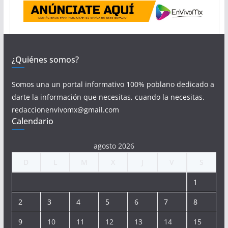
¿Quiénes somos?
Somos una un portal informativo 100% poblano dedicado a
darte la información que necesitas, cuando la necesitas.
redaccionenvivomx@gmail.com
Calendario
agosto 2026
D
L
M
X
J
V
S
1
2
3
4
5
6
7
8
9
10
11
12
13
14
15