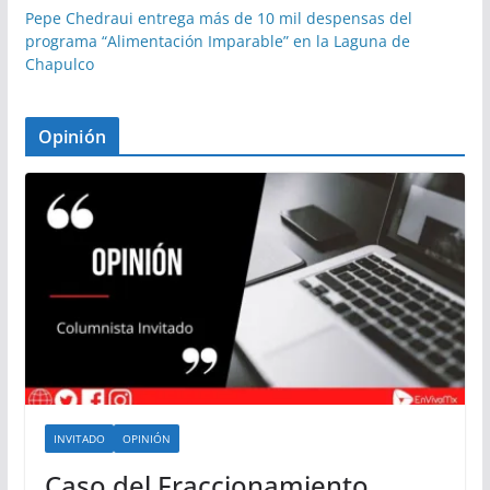
Pepe Chedraui entrega más de 10 mil despensas del
programa “Alimentación Imparable” en la Laguna de
Chapulco
Opinión
INVITADO
OPINIÓN
Caso del Fraccionamiento