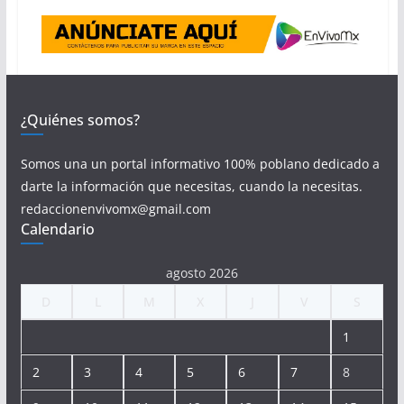
¿Quiénes somos?
Somos una un portal informativo 100% poblano dedicado a
darte la información que necesitas, cuando la necesitas.
redaccionenvivomx@gmail.com
Calendario
agosto 2026
D
L
M
X
J
V
S
1
2
3
4
5
6
7
8