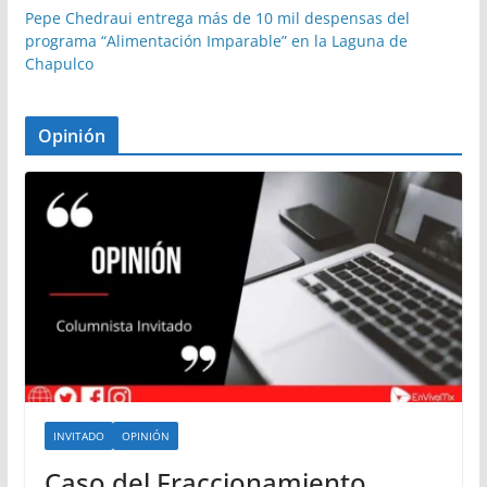
Pepe Chedraui entrega más de 10 mil despensas del
programa “Alimentación Imparable” en la Laguna de
Chapulco
Opinión
INVITADO
OPINIÓN
Caso del Fraccionamiento