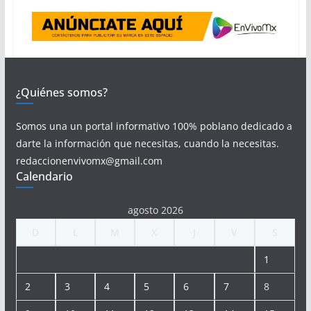
¿Quiénes somos?
Somos una un portal informativo 100% poblano dedicado a
darte la información que necesitas, cuando la necesitas.
redaccionenvivomx@gmail.com
Calendario
agosto 2026
D
L
M
X
J
V
S
1
2
3
4
5
6
7
8