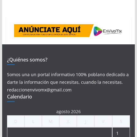
¿Quiénes somos?
Somos una un portal informativo 100% poblano dedicado a
darte la información que necesitas, cuando la necesitas.
redaccionenvivomx@gmail.com
Calendario
agosto 2026
D
L
M
X
J
V
S
1