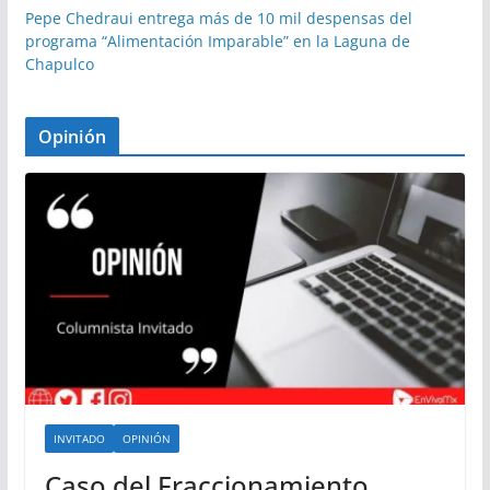
Pepe Chedraui entrega más de 10 mil despensas del
programa “Alimentación Imparable” en la Laguna de
Chapulco
Opinión
INVITADO
OPINIÓN
Caso del Fraccionamiento