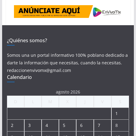
¿Quiénes somos?
Somos una un portal informativo 100% poblano dedicado a
darte la información que necesitas, cuando la necesitas.
redaccionenvivomx@gmail.com
Calendario
agosto 2026
D
L
M
X
J
V
S
1
2
3
4
5
6
7
8