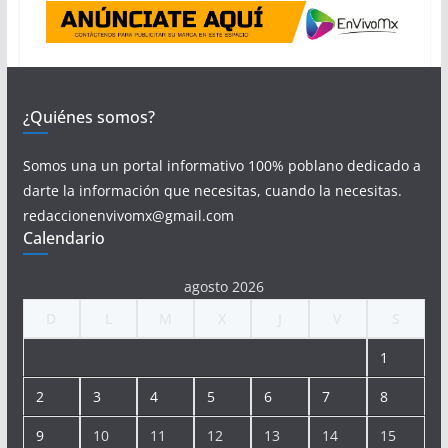
¿Quiénes somos?
Somos una un portal informativo 100% poblano dedicado a
darte la información que necesitas, cuando la necesitas.
redaccionenvivomx@gmail.com
Calendario
agosto 2026
D
L
M
X
J
V
S
1
2
3
4
5
6
7
8
9
10
11
12
13
14
15