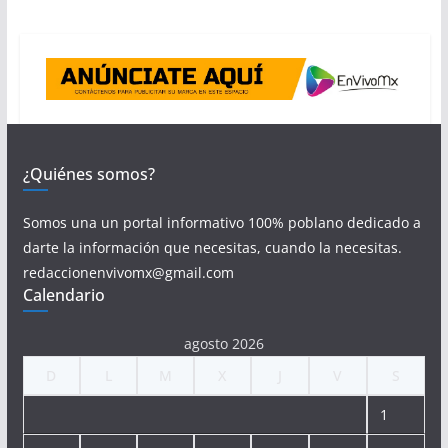
¿Quiénes somos?
Somos una un portal informativo 100% poblano dedicado a
darte la información que necesitas, cuando la necesitas.
redaccionenvivomx@gmail.com
Calendario
agosto 2026
D
L
M
X
J
V
S
1