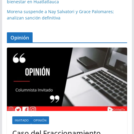
bienestar en Huatlatlauca
Morena suspende a Nay Salvatori y Grace Palomares;
analizan sanción definitiva
Opinión
INVITADO
OPINIÓN
Caso del Fraccionamiento