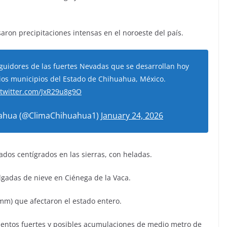
saron precipitaciones intensas en el noroeste del país.
guidores de las fuertes Nevadas que se desarrollan hoy
ios municipios del Estado de Chihuahua, México.
.twitter.com/JxR29u8g9O
ahua (@ClimaChihuahua1)
January 24, 2026
dos centígrados en las sierras, con heladas.
gadas de nieve en Ciénega de la Vaca.
 mm) que afectaron el estado entero.
s vientos fuertes y posibles acumulaciones de medio metro de