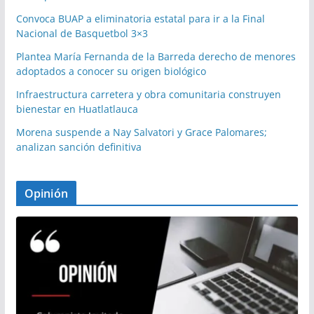
Convoca BUAP a eliminatoria estatal para ir a la Final
Nacional de Basquetbol 3×3
Plantea María Fernanda de la Barreda derecho de menores
adoptados a conocer su origen biológico
Infraestructura carretera y obra comunitaria construyen
bienestar en Huatlatlauca
Morena suspende a Nay Salvatori y Grace Palomares;
analizan sanción definitiva
Opinión