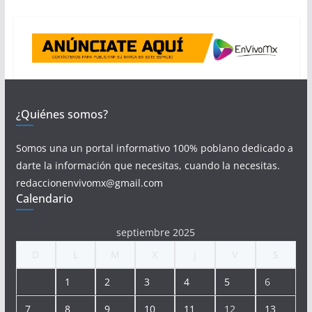
¿Quiénes somos?
Somos una un portal informativo 100% poblano dedicado a
darte la información que necesitas, cuando la necesitas.
redaccionenvivomx@gmail.com
Calendario
septiembre 2025
D
L
M
X
J
V
S
1
2
3
4
5
6
7
8
9
10
11
12
13