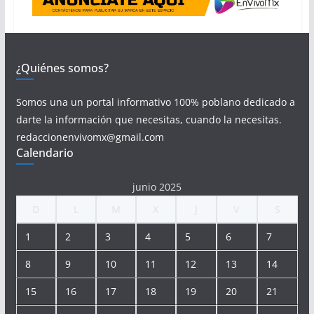
¿Quiénes somos?
Somos una un portal informativo 100% poblano dedicado a
darte la información que necesitas, cuando la necesitas.
redaccionenvivomx@gmail.com
Calendario
junio 2025
D
L
M
X
J
V
S
1
2
3
4
5
6
7
8
9
10
11
12
13
14
15
16
17
18
19
20
21