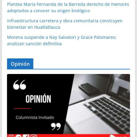
Plantea María Fernanda de la Barreda derecho de menores
adoptados a conocer su origen biológico
Infraestructura carretera y obra comunitaria construyen
bienestar en Huatlatlauca
Morena suspende a Nay Salvatori y Grace Palomares;
analizan sanción definitiva
Opinión