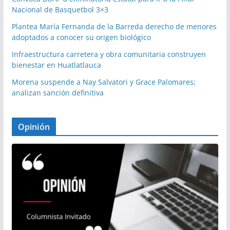
Nacional de Basquetbol 3×3
Plantea María Fernanda de la Barreda derecho de menores
adoptados a conocer su origen biológico
Infraestructura carretera y obra comunitaria construyen
bienestar en Huatlatlauca
Morena suspende a Nay Salvatori y Grace Palomares;
analizan sanción definitiva
Opinión