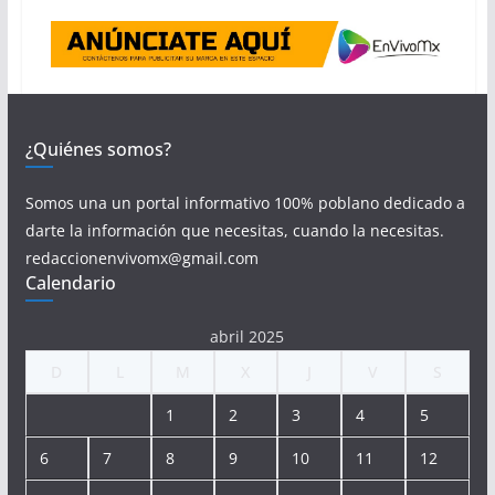
¿Quiénes somos?
Somos una un portal informativo 100% poblano dedicado a
darte la información que necesitas, cuando la necesitas.
redaccionenvivomx@gmail.com
Calendario
abril 2025
D
L
M
X
J
V
S
1
2
3
4
5
6
7
8
9
10
11
12