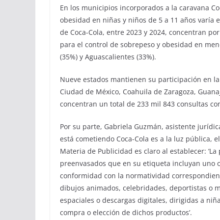
En los municipios incorporados a la caravana C
obesidad en niñas y niños de 5 a 11 años varía 
de Coca-Cola, entre 2023 y 2024, concentran por 
para el control de sobrepeso y obesidad en meno
(35%) y Aguascalientes (33%).
Nueve estados mantienen su participación en la 
Ciudad de México, Coahuila de Zaragoza, Guanaju
concentran un total de 233 mil 843 consultas c
Por su parte, Gabriela Guzmán, asistente jurídic
está cometiendo Coca-Cola es a la luz pública, e
Materia de Publicidad es claro al establecer: ‘La
preenvasados que en su etiqueta incluyan uno o
conformidad con la normatividad correspondiente
dibujos animados, celebridades, deportistas o m
espaciales o descargas digitales, dirigidas a n
compra o elección de dichos productos’.