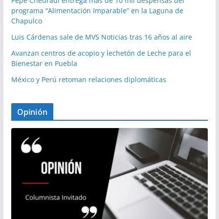
Pepe Chedraui entrega más de 10 mil despensas del
programa “Alimentación Imparable” en la Laguna de
Chapulco
Luis Cárdenas sale de MVS Noticias tras 16 años al aire
Avanzan centros de acopio y lechetón de Leche para el
Bienestar en Puebla
México y Perú retoman relaciones diplomáticas
Opinión