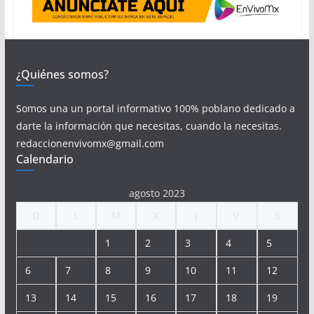
¿Quiénes somos?
Somos una un portal informativo 100% poblano dedicado a
darte la información que necesitas, cuando la necesitas.
redaccionenvivomx@gmail.com
Calendario
agosto 2023
D
L
M
X
J
V
S
1
2
3
4
5
6
7
8
9
10
11
12
13
14
15
16
17
18
19