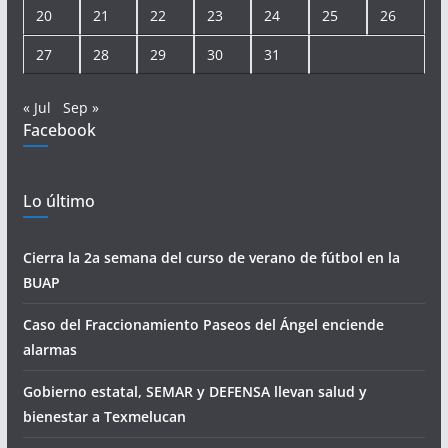
20
21
22
23
24
25
26
27
28
29
30
31
« Jul
Sep »
Facebook
Lo último
Cierra la 2a semana del curso de verano de fútbol en la
BUAP
Caso del Fraccionamiento Paseos del Ángel enciende
alarmas
Gobierno estatal, SEMAR y DEFENSA llevan salud y
bienestar a Texmelucan