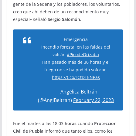
gente de la Sedena y los pobladores, los voluntarios,
creo que ahí deben de un reconocimiento muy
especial» señaló
Sergio Salomón.
Emergencia
Incendio forestal en las faldas del
volcán
#PicodeOrizaba
Han pasado más de 30 horas y el
fuego no se ha podido sofocar.
https://t.co/rCtDTENPas
— Angélica Beltrán
(@AngiBeltran)
February 22, 2023
Fue el martes a las 18:03
horas
cuando
Protección
Civil de Puebla
informó que tanto ellos, como los