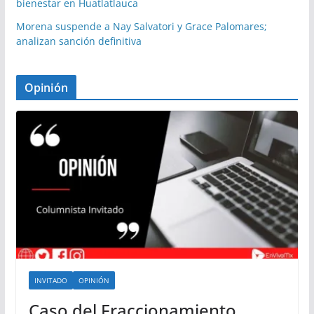
bienestar en Huatlatlauca
Morena suspende a Nay Salvatori y Grace Palomares;
analizan sanción definitiva
Opinión
INVITADO
OPINIÓN
Caso del Fraccionamiento