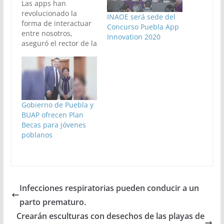
Las apps han
revolucionado la
INAOE será sede del
forma de interactuar
Concurso Puebla App
entre nosotros,
Innovation 2020
aseguró el rector de la
Udlap, Luis Ernesto
Derbez Bautista, al
inaugurar el Concurso
Puebla App
Innovation 2018.
Gobierno de Puebla y
BUAP ofrecen Plan
Becas para jóvenes
poblanos
Infecciones respiratorias pueden conducir a un
parto prematuro.
Crearán esculturas con desechos de las playas de