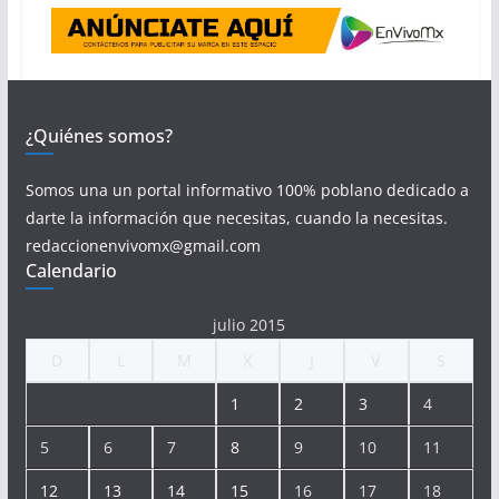
¿Quiénes somos?
Somos una un portal informativo 100% poblano dedicado a
darte la información que necesitas, cuando la necesitas.
redaccionenvivomx@gmail.com
Calendario
julio 2015
D
L
M
X
J
V
S
1
2
3
4
5
6
7
8
9
10
11
12
13
14
15
16
17
18