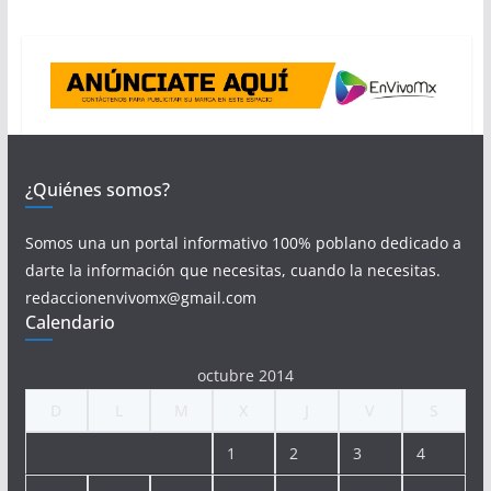
¿Quiénes somos?
Somos una un portal informativo 100% poblano dedicado a
darte la información que necesitas, cuando la necesitas.
redaccionenvivomx@gmail.com
Calendario
octubre 2014
D
L
M
X
J
V
S
1
2
3
4