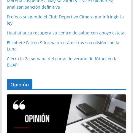
Morena suspende a Nay Salvatori y Grace Palomares;
analizan sanción definitiva
Profeco suspende el Club Deportivo Cimera por infringir la
ley
Huatlatlauca recupera su centro de salud con apoyo estatal
El cohete Falcon 9 forma un cráter tras su colisión con la
Luna
Cierra la 2a semana del curso de verano de fútbol en la
BUAP
Opinión