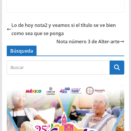
commodo vel. Morbi
ullamcorper magna
vel egestas
sollicitudin. Etiam
Lo de hoy nota2 y veamos si el título se ve bien
gravida turpis…
como sea que se ponga
Nota número 3 de Alter-arte
Búsqueda