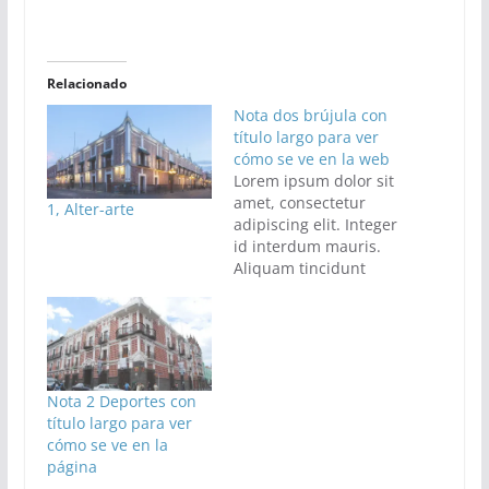
Relacionado
Nota dos brújula con
título largo para ver
cómo se ve en la web
Lorem ipsum dolor sit
amet, consectetur
1, Alter-arte
adipiscing elit. Integer
id interdum mauris.
Aliquam tincidunt
tincidunt
pellentesque. Ut a
eleifend leo, vitae
tincidunt augue. Sed
luctus viverra sapien,
eget vestibulum
Nota 2 Deportes con
ipsum pharetra in.
título largo para ver
Aliquam adipiscing
cómo se ve en la
iaculis justo, cursus
página
porta massa