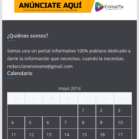
¿Quiénes somos?
Somos una un portal informativo 100% poblano dedicado a
darte la información que necesitas, cuando la necesitas.
redaccionenvivomx@gmail.com
Calendario
mayo 2014
D
L
M
X
J
V
S
1
2
3
4
5
6
7
8
9
10
11
12
13
14
15
16
17