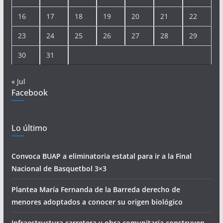
16
17
18
19
20
21
22
23
24
25
26
27
28
29
30
31
« Jul
Facebook
Lo último
Convoca BUAP a eliminatoria estatal para ir a la Final
Nacional de Basquetbol 3×3
Plantea María Fernanda de la Barreda derecho de
menores adoptados a conocer su origen biológico
Infraestructura carretera y obra comunitaria construyen