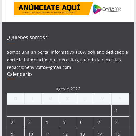
¿Quiénes somos?
Somos una un portal informativo 100% poblano dedicado a
darte la información que necesitas, cuando la necesitas.
redaccionenvivomx@gmail.com
Calendario
agosto 2026
D
L
M
X
J
V
S
1
2
3
4
5
6
7
8
9
10
11
12
13
14
15