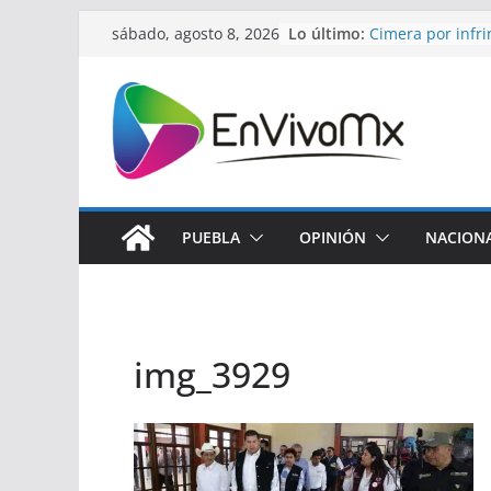
Saltar
Profeco suspend
Lo último:
sábado, agosto 8, 2026
al
Cimera por infrin
Huatlatlauca re
contenido
salud con apoyo 
El cohete Falcon
tras su colisión 
Cierra la 2a sem
verano de fútbo
Caso del Fracci
del Ángel encie
PUEBLA
OPINIÓN
NACION
img_3929