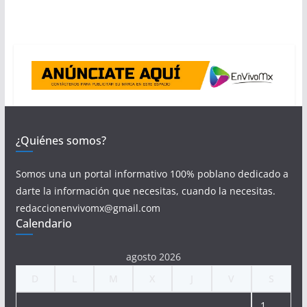
¿Quiénes somos?
Somos una un portal informativo 100% poblano dedicado a
darte la información que necesitas, cuando la necesitas.
redaccionenvivomx@gmail.com
Calendario
agosto 2026
D
L
M
X
J
V
S
1